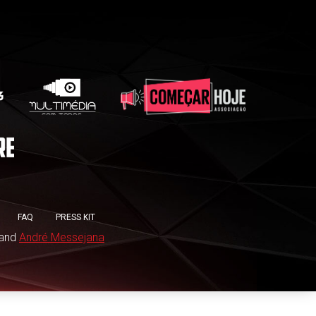
FAQ
PRESS KIT
and
André Messejana