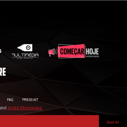
FAQ
PRESS KIT
and
André Messejana
Got it!