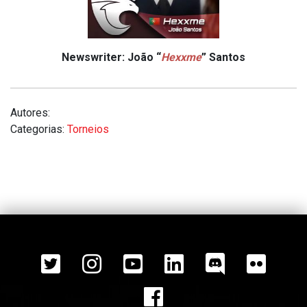
Newswriter: João “
Hexxme
” Santos
Autores:
Categorias:
Torneios